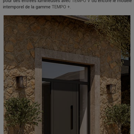
pour des entrées lumineuses avec
TEMPO V
ou encore le modèle
intemporel de la gamme
TEMPO +
.