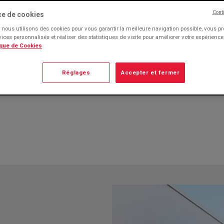
design contemporain ou traditionnel. Porte d’entrée vitr
poignée et bouton décoratif, etc. En standard ou sur-m
Cont
ce de cookies
personnalisent au gré de vos envies.
nous utilisons des cookies pour vous garantir la meilleure navigation possible, vous p
rvices personnalisés et réaliser des statistiques de visite pour améliorer votre expérienc
ique de Cookies
Neuf et Rénovation
Fabriqué en Fr
Réglages
Accepter et fermer
Sur-mesure
Conforme