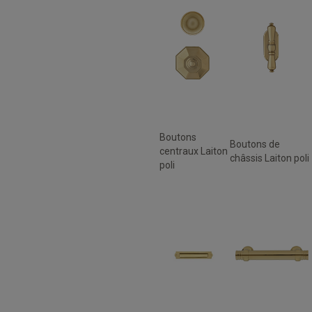
Boutons
Boutons de
centraux Laiton
châssis Laiton poli
poli