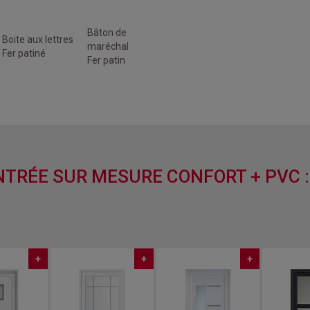
Bâton de
Boite aux lettres
maréchal
Fer patiné
Fer patin
ENTRÉE SUR MESURE CONFORT + PVC 
+
+
+