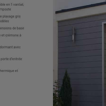
 imposte
odèles
imensions de base