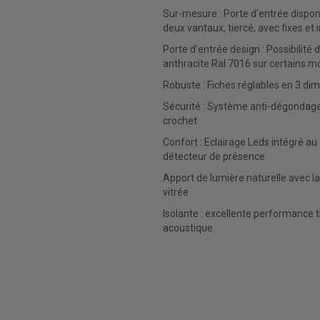
Sur-mesure : Porte d’entrée disponible en 1 vantail,
deux vantaux, tiercé, avec fixes et
Porte d’entrée design : Possibilité de plaxage gris
anthracite Ral 7016 sur certains m
Robuste : Fiches réglables en 3 d
Sécurité : Système anti-dégondage et crémone à
crochet
Confort : Eclairage Leds intégré au dormant avec
détecteur de présence
Apport de lumière naturelle avec la porte d’entrée
vitrée
Isolante : excellente performance thermique et
acoustique