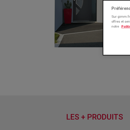
Préféren
Sur gimm.fr 
offres et se
notre
Polit
LES + PRODUITS