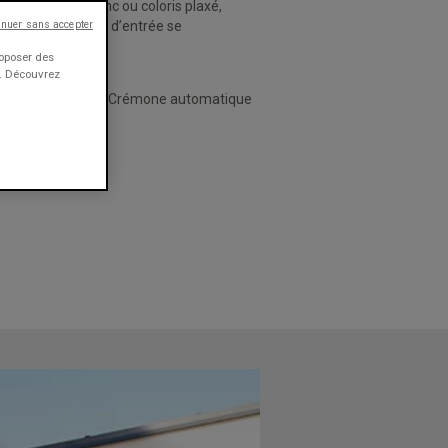
ée ou pleine, blanc ou coloris plaxé,
esure, nos portes d’entrée se
inuer sans accepter
roposer des
e. Découvrez
ance
Crémone automatique