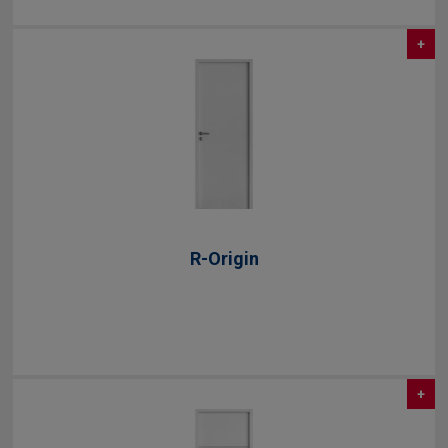
+
R-Origin
+