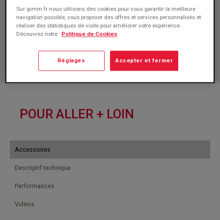
Sur gimm.fr nous utilisons des cookies pour vous garantir la meilleure
navigation possible, vous proposer des offres et services personnalisés et
réaliser des statistiques de visite pour améliorer votre expérience.
Découvrez notre
Politique de Cookies
Réglages
Accepter et fermer
POUR ALLER + LOIN
Accessoires
Descriptif technique
Performances
Vidéos