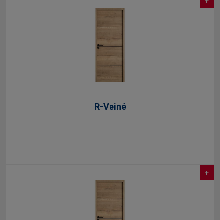
+
R-Veiné
+