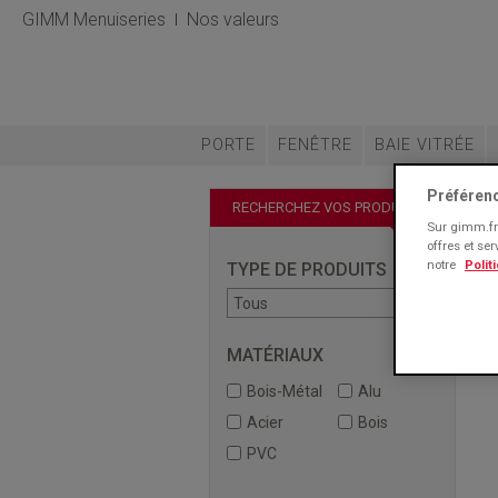
GIMM Menuiseries
Nos valeurs
PORTE
FENÊTRE
BAIE VITRÉE
Préféren
RECHERCHEZ VOS PRODUITS
Sur gimm.fr 
offres et se
notre
Polit
TYPE DE PRODUITS
MATÉRIAUX
Bois-Métal
Alu
Acier
Bois
PVC