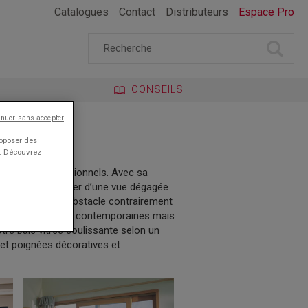
Catalogues
Contact
Distributeurs
Espace Pro
CONSEILS
inuer sans accepter
roposer des
e. Découvrez
étiques que fonctionnels. Avec sa
t permet de profiter d’une vue dégagée
lus large et sans obstacle contrairement
 dans les maisons contemporaines mais
re baie vitrée coulissante selon un
 et poignées décoratives et