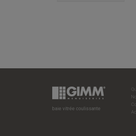
baie vitrée coulissante
A
Ré