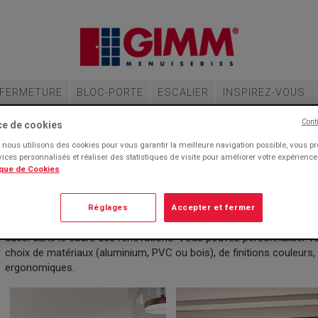
FERMETURE
BLOC-PORTE
ESCALIER
INSPIREZ-VOUS
BAIE VITRÉE COULISSANTE
Cont
ce de cookies
nous utilisons des cookies pour vous garantir la meilleure navigation possible, vous p
rvices personnalisés et réaliser des statistiques de visite pour améliorer votre expérienc
ique de Cookies
La baie vitrée coulissante offre de nombreux avantages, tant esth
grande surface vitrée, elle maximise l’entrée de lumière naturelle e
sur l’extérieur. Grâce à la baie vitrée coulissante, le passage est p
Réglages
Accepter et fermer
à une porte-fenêtre battante. Son esthétique est très recherchée
aussi dans le cadre des rénovations. Vous pouvez personnaliser vot
choix de matériaux (aluminium, PVC ou bois), de finitions couleurs,
ergonomiques.