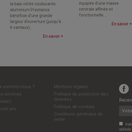
équipée d’une masse
la baie vitrée coulissante
centrale affinée et
aluminium Prestance
fonctionnelle....
bénéficie d’une grande
largeur d’ouverture (jusqu’à
En savoir +
6 vantaux)...
En savoir +
Qui sommes-nous ?
Mentions légales
Nos services
Politique de protection des
données
Recevo
Contact
Politique de cookies
ccès pro
Conditions générales de
vente
Vot
glages
utilisée