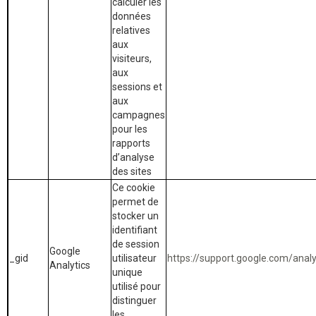
calculer les
données
relatives
aux
visiteurs,
aux
sessions et
aux
campagnes
pour les
rapports
d’analyse
des sites
Ce cookie
permet de
stocker un
identifiant
de session
Google
_gid
utilisateur
https://support.google.com/ana
Analytics
unique
utilisé pour
distinguer
les