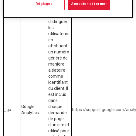
cookies
Traitement
Réglages
Accepter et fermer
Ce cookie
permet de
distinguer
les
utilisateurs
en
attribuant
un numéro
généré de
manière
aléatoire
comme
identifiant
du client. Il
est inclus
dans
Google
chaque
_ga
https://support.google.com/ana
Analytics
demande
de page
d’un site et
utilisé pour