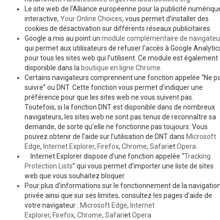
Le site web de l’Alliance européenne pour la publicité numérique
interactive,
Your Online Choices
, vous permet d’installer des
cookies de désactivation sur différents réseaux publicitaires.
Google a mis au point un
module complémentaire de navigateu
qui permet aux utilisateurs de refuser l’accès à Google Analytic
pour tous les sites web qui l’utilisent. Ce module est également
disponible dans la
boutique en ligne Chrome
.
Certains navigateurs comprennent une fonction appelée “Ne pas
suivre” ou DNT. Cette fonction vous permet d’indiquer une
préférence pour que les sites web ne vous suivent pas.
Toutefois, si la fonction DNT est disponible dans de nombreux
navigateurs, les sites web ne sont pas tenus de reconnaître sa
demande, de sorte qu’elle ne fonctionne pas toujours. Vous
pouvez obtenir de l’aide sur l’utilisation de DNT dans
Microsoft
Edge
,
Internet Explorer
,
Firefox
,
Chrome
,
Safari
et
Opera
.
Internet Explorer dispose d’une fonction appelée “
Tracking
Protection Lists
” qui vous permet d’importer une liste de sites
web que vous souhaitez bloquer.
Pour plus d’informations sur le fonctionnement de la navigation
privée ainsi que sur ses limites, consultez les pages d’aide de
votre navigateur :
Microsoft Edge
,
Internet
Explorer
,
Firefox
,
Chrome
,
Safari
et
Opera
.