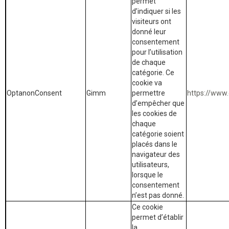
permet
d’indiquer si les
visiteurs ont
donné leur
consentement
pour l’utilisation
de chaque
catégorie. Ce
cookie va
OptanonConsent
Gimm
permettre
https://www.
d’empêcher que
les cookies de
chaque
catégorie soient
placés dans le
navigateur des
utilisateurs,
lorsque le
consentement
n’est pas donné.
Ce cookie
permet d’établir
la