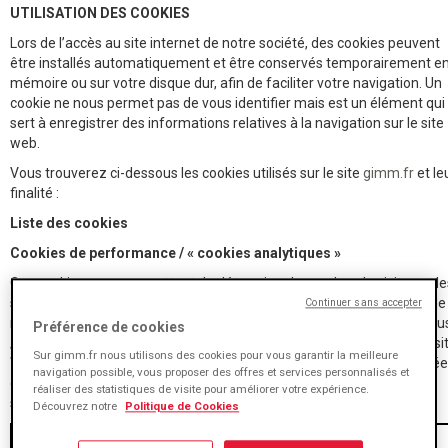
UTILISATION DES COOKIES
Lors de l’accès au site internet de notre société, des cookies peuvent
être installés automatiquement et être conservés temporairement e
mémoire ou sur votre disque dur, afin de faciliter votre navigation. Un
cookie ne nous permet pas de vous identifier mais est un élément qui
sert à enregistrer des informations relatives à la navigation sur le site
web.
Vous trouverez ci-dessous les cookies utilisés sur le site
gimm.fr
et le
finalité :
Liste des cookies
Cookies de performance / « cookies analytiques »
Ces cookies nous permettent de déterminer le nombre de visites et le
sources du trafic, afin de mesurer et d’améliorer les performances de
Continuer sans accepter
notre site Web. Ils nous aident également à identifier les pages les plu
Préférence de cookies
/ moins visitées et d’évaluer comment les visiteurs naviguent sur le si
Sur gimm.fr nous utilisons des cookies pour vous garantir la meilleure
Web. Toutes les informations collectées par ces cookies sont agrégé
navigation possible, vous proposer des offres et services personnalisés et
et donc anonymisées. Si vous n’acceptez pas ces cookies, nous ne
réaliser des statistiques de visite pour améliorer votre expérience.
serons pas informé de votre visite sur notre site.
Découvrez notre
Politique de Cookies
Nom du
Responsable
Finalités
Lien