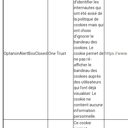
d’identifier les
internautes qui
ont été avisé de
la politique de
cookies mais qui
ont choisi
d’ignorer le
bandeau des
cookies. Le
OptanonAlertBoxClosed
One Trust
cookie pemet de
https://www.
ne pas ré-
afficher le
bandeau des
cookies auprès
des utilisateurs
qui l’ont déjà
visualiser. Le
cookie ne
contient aucune
information
personnelle.
Ce cookie