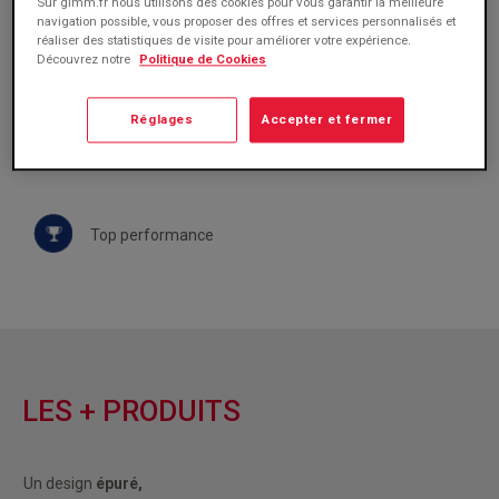
Sur gimm.fr nous utilisons des cookies pour vous garantir la meilleure
navigation possible, vous proposer des offres et services personnalisés et
réaliser des statistiques de visite pour améliorer votre expérience.
Découvrez notre
Politique de Cookies
Conforme
Réglages
Accepter et fermer
Certifié
Top performance
LES + PRODUITS
Un design
épuré,