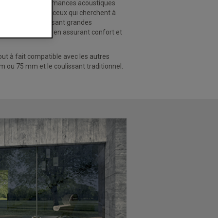
galement des performances acoustiques
hoix parfait pour ceux qui cherchent à
aturelle. Ce coulissant grandes
à sa maison tout en assurant confort et
out à fait compatible avec les
autres
 ou 75 mm et le coulissant traditionnel.