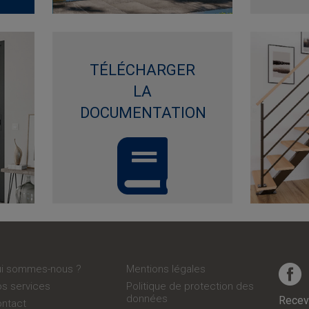
TÉLÉCHARGER
LA
DOCUMENTATION
Qui sommes-nous ?
Mentions légales
Nos services
Politique de protection des
données
Recevo
Contact