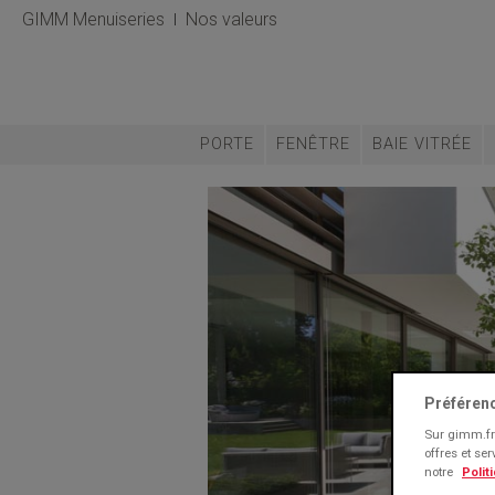
GIMM Menuiseries
Nos valeurs
PORTE
FENÊTRE
BAIE VITRÉE
Préféren
Sur gimm.fr 
offres et se
notre
Polit