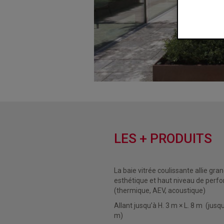
LES + PRODUITS
La baie vitrée coulissante allie grandes dimensions,
esthétique et haut niveau de per
(thermique, AEV, acoustique)
Allant jusqu’à H. 3 m × L. 8 m (jusqu’à 4 vantaux de 2
m)