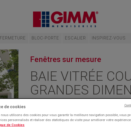
FERMETURE
BLOC-PORTE
ESCALIER
INSPIREZ-VOUS
Fenêtres sur mesure
BAIE VITRÉE CO
GRANDES DIME
Cont
ce de cookies
FENÊTRE ALUMINIUM HAUT DE GAM
nous utilisons des cookies pour vous garantir la meilleure navigation possible, vous p
rvices personnalisés et réaliser des statistiques de visite pour améliorer votre expérienc
La baie vitrée coulissante Grandes Dimensions en alu
ique de Cookies
des coulissants traditionnels. Elle est idéale pour de plu