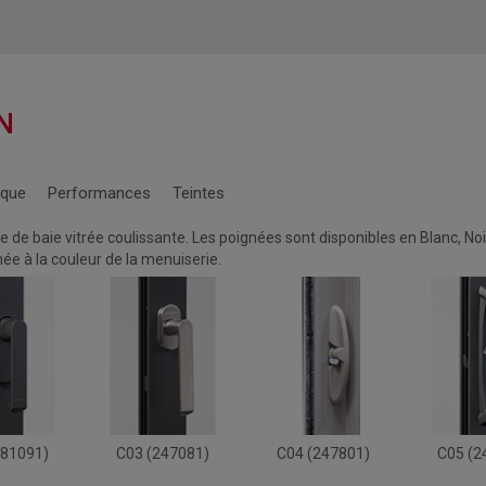
N
ique
Performances
Teintes
de baie vitrée coulissante. Les poignées sont disponibles en Blanc, Noir 
née à la couleur de la menuiserie.
281091)
C03 (247081)
C04 (247801)
C05 (2