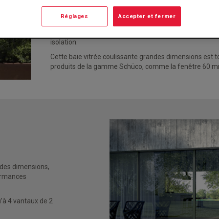
3 m × L. 8 m (jusqu’à 4 vantaux de 2 m). Elle offre é
inégalées. Le coulissant de grandes dimensions est le c
Réglages
Accepter et fermer
fusionner intérieur et extérieur, maximiser la lumière n
dimensions permet d’ajouter une touche de modernité 
isolation.
Cette baie vitrée coulissante grandes dimensions est t
produits de la gamme Schüco
, comme la fenêtre 60 mm
formances