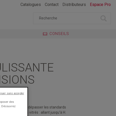
Catalogues
Contact
Distributeurs
Espace Pro
CONSEILS
ULISSANTE
NSIONS
inuer sans accepter
ME SCHÜCO
roposer des
e. Découvrez
minium permet de dépasser les standards
s grands volumes vitrés : allant jusqu’à H.