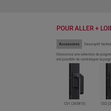
POUR ALLER + LOI
Accessoires
Descriptif techn
Découvrez une sélection de poignée 
est possible de contretyper la poig
C01 (265815)
C02 (