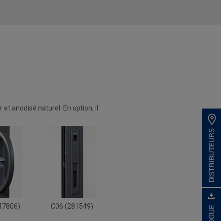
et anodisé naturel. En option, il
47806)
C06 (281549)