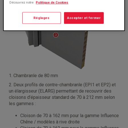
Découvrez notre
Politique de Cookies
Réglages
Accepter et fermer
1. Chambranle de 80 mm
2. Deux profils de contre-chambranle (EPI1 et EP2) et
un élargisseur (ELARG) permettant de recouvrir des
cloisons d’épaisseur standard de 70 à 212 mm selon
les gammes :
cloison de 70 à 162 mm pour la gamme Influence
Chêne / modèles à rive droite