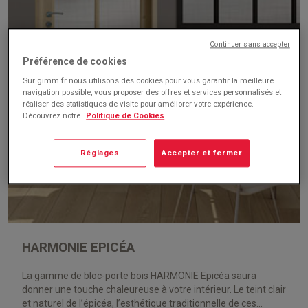
Continuer sans accepter
Préférence de cookies
Sur gimm.fr nous utilisons des cookies pour vous garantir la meilleure
navigation possible, vous proposer des offres et services personnalisés et
réaliser des statistiques de visite pour améliorer votre expérience.
Découvrez notre
Politique de Cookies
Réglages
Accepter et fermer
HARMONIE EPICÉA
La gamme de bloc-porte bois HARMONIE Epicéa saura
donner une touche chaleureuse à votre intérieur. Le teint clair
et naturel de l’épicéa, l’esthétique traditionnelle de ces...