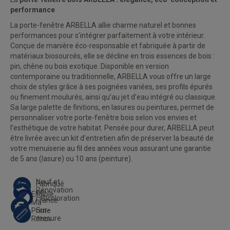
performance
La
porte-fenêtre
ARBELLA allie charme naturel et bonnes
performances pour s’intégrer parfaitement à votre intérieur.
Conçue de manière éco-responsable et fabriquée à partir de
matériaux biosourcés, elle se décline en trois essences de bois :
pin, chêne ou bois exotique. Disponible en version
contemporaine ou traditionnelle, ARBELLA vous offre un large
choix de styles grâce à ses poignées variées, ses profils épurés
ou finement moulurés, ainsi qu’au jet d’eau intégré ou classique.
Sa large palette de finitions, en lasures ou peintures, permet de
personnaliser votre porte-fenêtre bois selon vos envies et
l’esthétique de votre habitat. Pensée pour durer, ARBELLA peut
être livrée avec un kit d’entretien afin de préserver la beauté de
votre menuiserie au fil des années vous assurant une garantie
de 5 ans (lasure) ou 10 ans (peinture).
Neuf et
Fabriqué
Rénovation
en
Eligible
Bicoloration
France
Ma
Sur-
Prime
mesure
Rénov