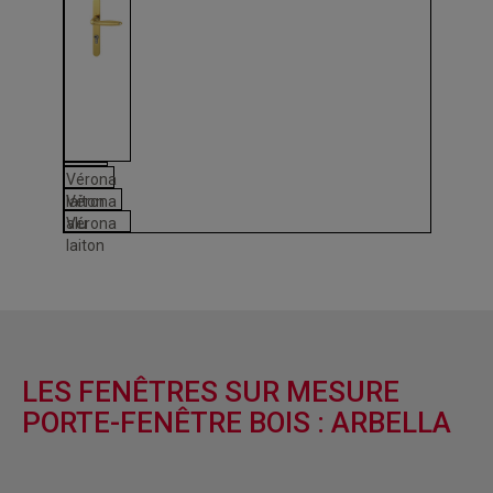
Vérona
laiton
Vérona
alu
Vérona
laiton
LES FENÊTRES SUR MESURE
PORTE-FENÊTRE BOIS : ARBELLA