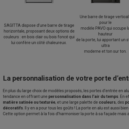
Une barre de tirage vertica
pour le
SAGITTA dispose d’une barre de tirage
modèle PAVO qui occupe l
horizontale, proposant deux options de
hauteur
couleurs : en bois clair ou bois foncé qui
de la porte, lui apportant un s
lui confère un côté chaleureux.
ultra
moderne et ton sur ton.
La personnalisation de votre porte d’en
En plus du large choix de modèles proposés, les portes d’entrée en a
tendance en offrant une
personnalisation dans l’air du temps
. En e
matière satinée ou texturée
, et une large palette de
couleurs
, des
p
décoratifs
. Il y en a pour tous les goûts ! La porte en alu est aussi bi
Cette option permet à la fois d’harmoniser la porte à sa façade mais a