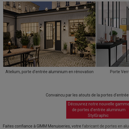
Atelium, porte d’entrée aluminium en rénovation
Porte Verr
Convaincu par les atouts de la portes d’entré
Découvrez notre nouvelle gamm
de portes d’entrée aluminium
StylGraphic
Faites confiance à GIMM Menuiseries, votre
fabricant de portes en a