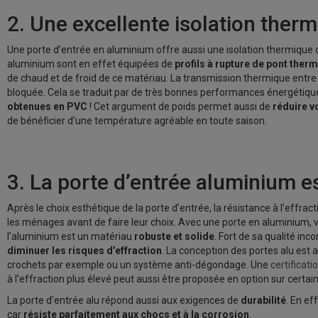
2. Une excellente isolation ther
Une porte d’entrée en aluminium offre aussi une isolation thermique o
aluminium sont en effet équipées de
profils à rupture de pont ther
de chaud et de froid de ce matériau. La transmission thermique entre l’e
bloquée. Cela se traduit par de très bonnes performances énergétiq
obtenues en PVC
! Cet argument de poids permet aussi de
réduire 
de bénéficier d’une température agréable en toute saison.
3. La porte d’entrée aluminium es
Après le choix esthétique de la porte d’entrée, la résistance à l’effract
les ménages avant de faire leur choix. Avec une porte en aluminium, v
l’aluminium est un matériau
robuste et solide
. Fort de sa qualité inc
diminuer les risques d’effraction
. La conception des portes alu est
crochets par exemple ou un système anti-dégondage. Une
certificat
à l’effraction plus élevé peut aussi être proposée en option sur cert
La porte d’entrée alu répond aussi aux exigences de
durabilité
. En ef
car
résiste parfaitement aux chocs et à la corrosion
.