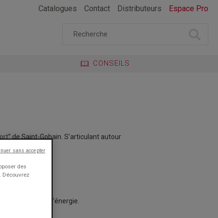
Catalogues
Contact
Distributeurs
Espace Pro
CONSEILS
ort
” de Saint-Gobain. S’articulant autour
e des occupants.
inuer sans accepter
roposer des
e. Découvrez
 consommations d’énergie.