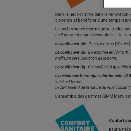
Dans le neuf comme dans la rénovation,
d’énergie et bénéficier d’une températur
La performance thermique se traduit not
de 2 caractéristiques essentielles : la tr
L
e coefficient Uw
: Il s’exprime en [W/m²K] e
L
e coefficient Ud
: Il s’exprime en [W/m²K] e
meilleure sera l’isolation de la porte.
Le coefficient Ug
: Ce coefficient quantifie 
La résistance thermique additionnelle (ΔR
volet est fermé.
Le ΔR dépend de la nature du volet roulant (li
L’ensemble des gammes GIMM Menuiseries
Confort sa
pour améliore