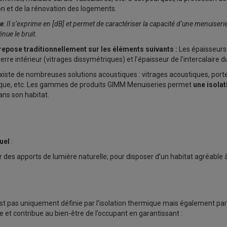
on et de la rénovation des logements.
ue
: Il s’exprime en [dB] et permet de caractériser la capacité d’une menuiserie 
énue le bruit.
 repose traditionnellement sur les éléments suivants :
Les épaisseurs 
erre intérieur (vitrages dissymétriques) et l’épaisseur de l’intercalaire du
 existe de nombreuses solutions acoustiques : vitrages acoustiques, port
tique, etc. Les gammes de produits GIMM Menuiseries permet
une isola
dans son habitat.
suel
:
r des apports de lumière naturelle; pour disposer d’un habitat agréable à
est pas uniquement définie par l’isolation thermique mais également par 
e et contribue au bien-être de l’occupant en garantissant :