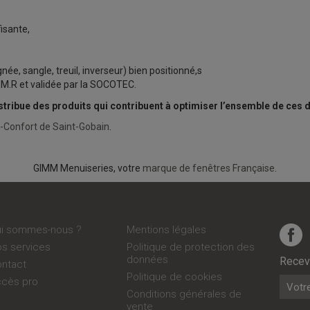
isante,
ée, sangle, treuil, inverseur) bien positionné,s
.M.R et validée par la SOCOTEC.
tribue des produits qui contribuent à optimiser l’ensemble de ces d
i-Confort de Saint-Gobain
.
GIMM Menuiseries, votre
marque de fenêtres Française
.
Qui sommes-nous ?
Mentions légales
Nos services
Politique de protection des
données
Recevo
Contact
Politique de cookies
ccès pro
Conditions générales de
vente