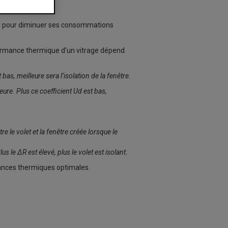
al pour diminuer ses consommations
formance thermique d’un vitrage dépend
bas, meilleure sera l’isolation de la fenêtre.
eure. Plus ce coefficient Ud est bas,
re le volet et la fenêtre créée lorsque le
us le ΔR est élevé, plus le volet est isolant.
ances thermiques optimales.