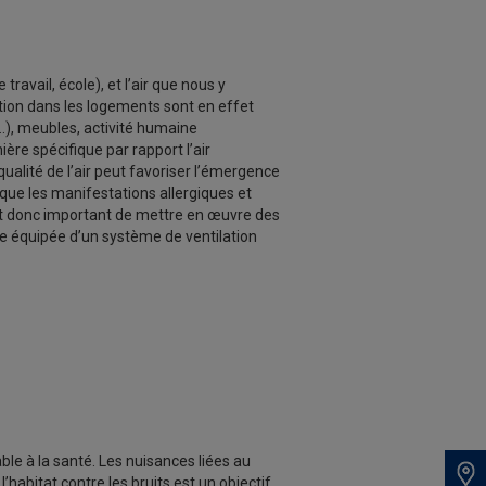
avail, école), et l’air que nous y
lution dans les logements sont en effet
…), meubles, activité humaine
ière spécifique par rapport l’air
qualité de l’air peut favoriser l’émergence
 que les manifestations allergiques et
 est donc important de mettre en œuvre des
e équipée d’un système de ventilation
le à la santé. Les nuisances liées au
l’habitat contre les bruits est un objectif