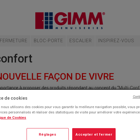
FERMETURE
BLOC-PORTE
ESCALIER
INSPIREZ-VOUS
confort
NOUVELLE FAÇON DE VIVRE
ortance à proposer des produits répondant au concept du “
Multi-Conf
nt à minimiser les impacts sur l’environnement et améliorer le bien-êtr
Cont
ce de cookies
nous utilisons des cookies pour vous garantir la meilleure navigation possible, vous p
rvices personnalisés et réaliser des statistiques de visite pour améliorer votre expérienc
ique de Cookies
ermique
et performances énergétiques
:
er d’une température agréable été comme hiver, tout en minimisant les
Réglages
Accepter et fermer