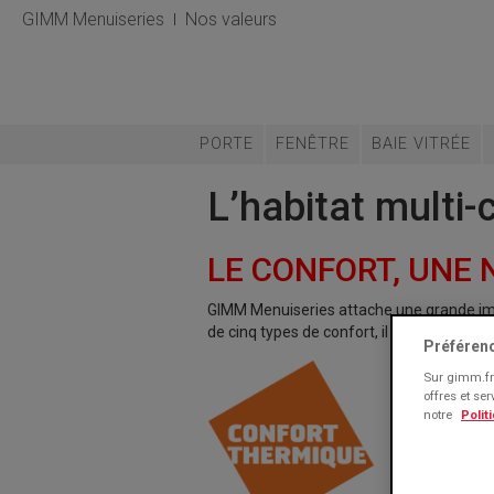
GIMM Menuiseries
Nos valeurs
PORTE
FENÊTRE
BAIE VITRÉE
L’habitat multi-
LE CONFORT, UNE 
GIMM Menuiseries attache une grande imp
de cinq types de confort, il vise notamme
Préféren
Sur gimm.fr 
offres et se
notre
Polit
Confort th
pour profit