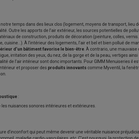
otre temps dans des lieux clos (logement, moyens de transport, lieu de tr
ité. Outre les apports de l’air extérieur, les sources potentielles de pol
riaux de construction, produits de décoration (peinture, colles, vernis
, cuisine…). À l’intérieur des logements, l’air et bel et bien pollué de man
ntérieur d’un bâtiment favorise le bien-être
. À contrario, une mauvaise 
e, irritation des yeux, du nez, de la gorge et de la peau, vertiges ainsi
qualité de l’air intérieur sont donc importants. Pour GIMM Menuiseries il
 intérieur et proposer des
produits innovants
comme Myventil, la fenêtr
ion.
oustique
:
 les nuisances sonores intérieures et extérieures.
e d’inconfort qui peut même devenir une véritable nuisance préjudiciab
sommeil, maladie cardio-vasculaires, etc. C’est pourquoi, la protection de 