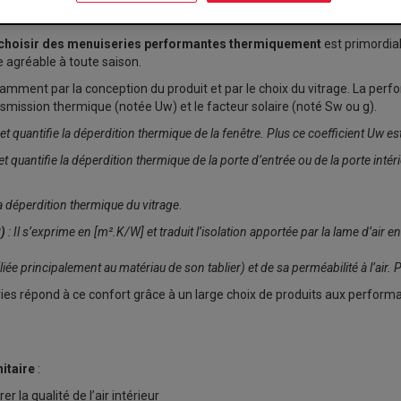
choisir des menuiseries performantes thermiquement
est primordi
e agréable à toute saison.
amment par la conception du produit et par le choix du vitrage. La per
ansmission thermique (notée Uw) et le facteur solaire (noté Sw ou g).
t quantifie la déperdition thermique de la fenêtre. Plus ce coefficient Uw est 
t quantifie la déperdition thermique de la porte d’entrée ou de la porte intéri
la déperdition thermique du vitrage
.
)
: Il s’exprime en [m².K/W] et traduit l’isolation apportée par la lame d’air ent
ée principalement au matériau de son tablier) et de sa perméabilité à l’air. Pl
 répond à ce confort grâce à un large choix de produits aux perform
nitaire
:
r la qualité de l’air intérieur