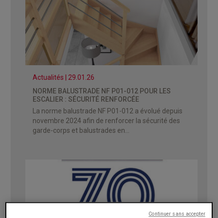
Actualités | 29.01.26
NORME BALUSTRADE NF P01-012 POUR LES
ESCALIER : SÉCURITÉ RENFORCÉE
La norme balustrade NF P01-012 a évolué depuis
novembre 2024 afin de renforcer la sécurité des
garde-corps et balustrades en...
Continuer sans accepter