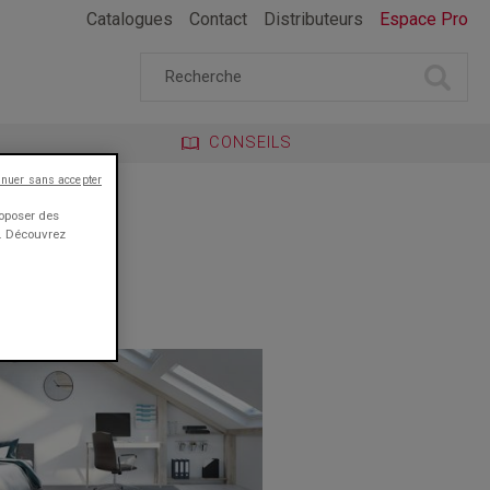
Catalogues
Contact
Distributeurs
Espace Pro
CONSEILS
inuer sans accepter
roposer des
e. Découvrez