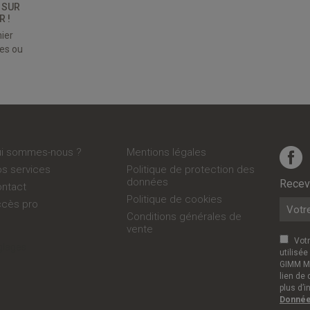
 SUR
 !
ier
es ou
Qui sommes-nous ?
Mentions légales
Nos services
Politique de protection des
données
Recevo
Contact
Politique de cookies
ccès pro
Conditions générales de
vente
Vot
glages
utilisée
GIMM Me
lien de
plus d’i
Données