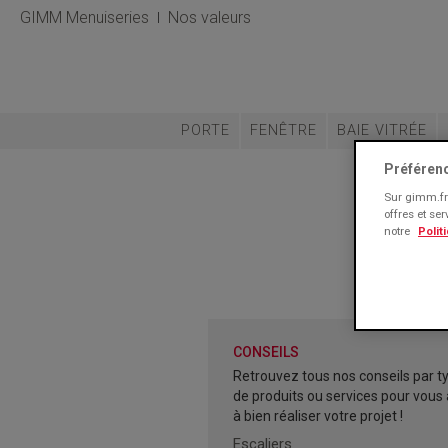
GIMM Menuiseries
Nos valeurs
PORTE
FENÊTRE
BAIE VITRÉE
Préféren
Sur gimm.fr 
offres et se
notre
Polit
CONSEILS
Retrouvez tous nos conseils par t
de produits ou services pour vous 
à bien réaliser votre projet !
Escaliers