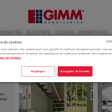
FERMETURE
BLOC-PORTE
ESCALIER
INSPIREZ-VOUS
Cont
ce de cookies
ESCALIERS
nous utilisons des cookies pour vous garantir la meilleure navigation possible, vous p
rvices personnalisés et réaliser des statistiques de visite pour améliorer votre expérienc
ique de Cookies
Conseils
Actualités
Réglages
Accepter et fermer
ype
aider