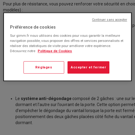
Pour plus de résistance, vous pouvez renforcer votre sécurité en choi
modèles) :
Continuer sans accepter
La
crémone automatique à crochets
: 2 crochets, 2 galets, 1
Préférence de cookies
assure la sécurité maximum de l’habitat.
Sur gimm.fr nous utilisons des cookies pour vous garantir la meilleure
navigation possible, vous proposer des offres et services personnalisés et
réaliser des statistiques de visite pour améliorer votre expérience.
Découvrez notre
Politique de Cookies
Réglages
Accepter et fermer
Le
système anti-dégondage
composé de 2 gâches : une sur l
dormant et l’autre sur l’ouvrant de la porte. Cette option perme
d’empêcher le dégondage du vantail lorsque la porte est fermé
positionnement des deux gâches placées côté fiche du vantail 
dormant.