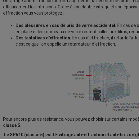
Un vitrage anti-effraction permet augmenter la sécurité de toute la f
efficacement les intrusions. Grâce à son double vitrage et son épaisse
effraction vous vous protégez :
des blessures en cas de bris de verre accidentel.
En cas de b
en place et les morceaux de verre restent collés aux films, réduis
des tentatives d’effraction.
En cas d’effraction, il retarde l’i
c’est ce que l’on appelle un retardateur d’effraction.
Pour encore plus de résistance, vous pouvez choisir sur certains mod
classe 5
.
Le SP510 (classe 5) est LE vitrage
anti-effraction et anti-bris de 