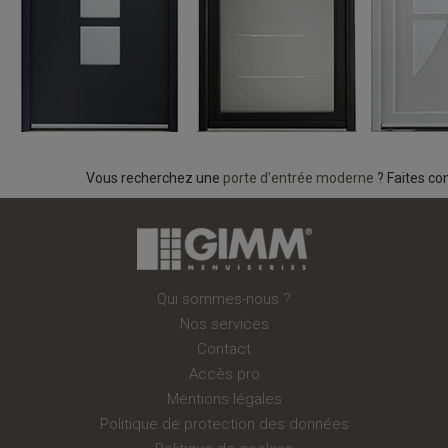
Vous recherchez une
porte d’entrée moderne
? Faites co
Qui sommes-nous ?
Nos services
Contact
Accès pro
Mentions légales
Politique de protection des données