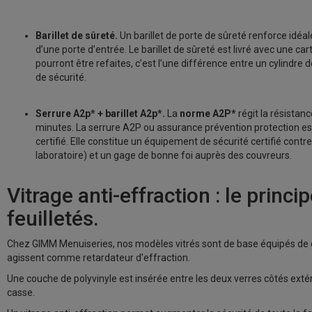
Barillet de sûreté.
Un barillet de porte de sûreté renforce idéa
d’une porte d’entrée. Le barillet de sûreté est livré avec une car
pourront être refaites, c’est l’une différence entre un cylindre d
de sécurité.
Serrure A2p* + barillet A2p*.
La
norme A2P*
régit la résistanc
minutes.
La serrure A2P
ou
assurance prévention protection es
certifié.
Elle constitue
un équipement de sécurité certifié contre
laboratoire) et un gage de bonne foi auprès des couvreurs.
Vitrage anti-effraction : le princi
feuilletés.
Chez GIMM Menuiseries, nos modèles vitrés sont de base équipés de dou
agissent comme retardateur d’effraction.
Une couche de polyvinyle est insérée entre les deux verres côtés exté
casse.