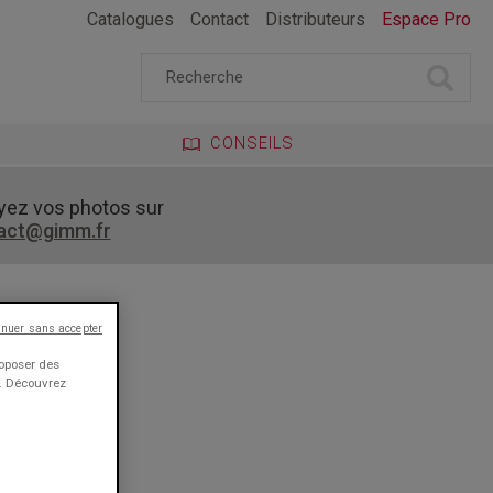
Catalogues
Contact
Distributeurs
Espace Pro
CONSEILS
yez vos photos sur
act@gimm.fr
inuer sans accepter
roposer des
e. Découvrez