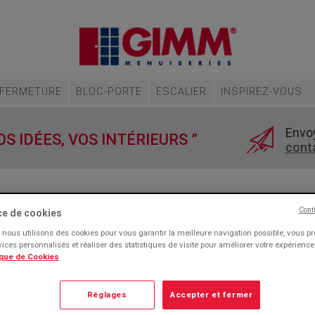
FERMETURE
BLOC-PORTE
ESCALIER
INSPIREZ-VOUS
Envo
S IDÉES, VOS INTÉRIEURS ”
cont
Cont
ce de cookies
nous utilisons des cookies pour vous garantir la meilleure navigation possible, vous p
MM MENUISERIES
rvices personnalisés et réaliser des statistiques de visite pour améliorer votre expérienc
ique de Cookies
series
Réglages
Accepter et fermer