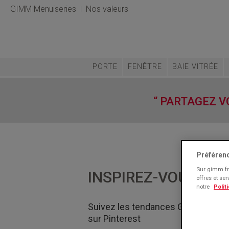
GIMM Menuiseries
Nos valeurs
PORTE
FENÊTRE
BAIE VITRÉE
“ PARTAGEZ VO
Préféren
Sur gimm.fr 
INSPIREZ-VOUS
GI
offres et se
notre
Polit
Suivez les tendances Gimm Menui
sur Pinterest