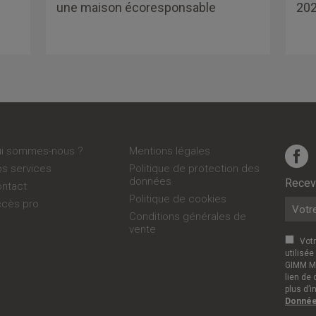
une maison écoresponsable
20
Qui sommes-nous ?
Mentions légales
Nos services
Politique de protection des
données
Recevo
Contact
Politique de cookies
ccès pro
Conditions générales de
vente
Vot
glages
utilisée
GIMM Me
lien de
plus d’i
Données